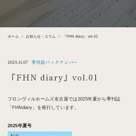
DESIGN
EVENT
デザイン・性能
見学会・イベント情報
ホーム
お知らせ・コラム
『FHN diary』vol.01
FLOW
FAQ
季刊誌バックナンバー
2025.11.07
家づくりの流れ
よくある質問
『FHN diary』vol.01
フロンヴィルホームズ名古屋では2025年夏から季刊誌
「FHNdiary」を発行しています。
WHITE BRICK
ABOUT
白レンガの家
会社概要
2025年夏号