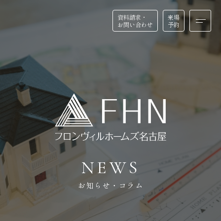
資料請求・
資料請求・
来場
来場
お問い合わせ
お問い合わせ
予約
予約
HOME
BUSINESS
ホーム
店舗・医院建築
FEATURE
REFORM
私たちの特徴
リフォーム・リノベーション
N
E
W
S
お知らせ・コラム