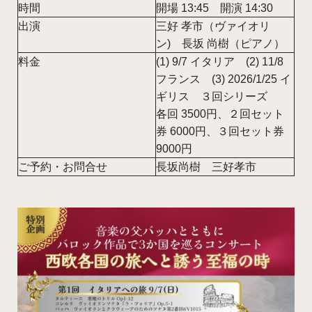
時間
開場 13:45 開演 14:30
出演
三好 孝市（ヴァイオリ
ン) 長坂 尚樹（ピアノ）
料金
(1) 9/7 イタリア (2) 11/8
フランス (3) 2026/1/25 イ
ギリス ３回シリーズ
各回 3500円、２回セット
券 6000円、３回セット券
9000円
ご予約・お問合せ
長坂尚樹
三好孝市