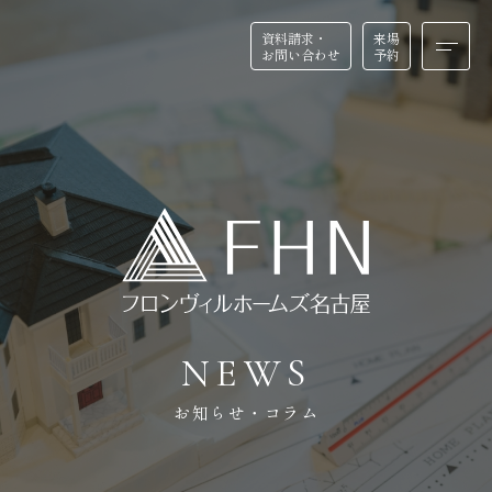
資料請求・
資料請求・
来場
来場
お問い合わせ
お問い合わせ
予約
予約
HOME
BUSINESS
ホーム
店舗・医院建築
N
E
W
S
FEATURE
REFORM
私たちの特徴
リフォーム・リノベーション
お知らせ・コラム