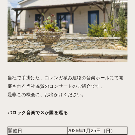
WHITE BRICK
ABOUT
白レンガの家
会社概要
当社で手掛けた、白レンガ積み建物の音楽ホールにて開
催される当社協賛のコンサートのご紹介です。
是非この機会に、お出かけください。
WORKS
RECRUIT
施工事例
採用情報
バロック音楽で３か国を巡る
開催日
2026年1月25日（日）