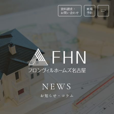
資料請求・
資料請求・
来場
来場
お問い合わせ
お問い合わせ
予約
予約
HOME
BUSINESS
ホーム
店舗・医院建築
FEATURE
REFORM
私たちの特徴
リフォーム・リノベーション
N
E
W
S
お知らせ・コラム
DESIGN
EVENT