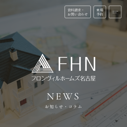
資料請求・
資料請求・
来場
来場
お問い合わせ
お問い合わせ
予約
予約
HOME
BUSINESS
ホーム
店舗・医院建築
FEATURE
REFORM
私たちの特徴
リフォーム・リノベーション
N
E
W
S
お知らせ・コラム