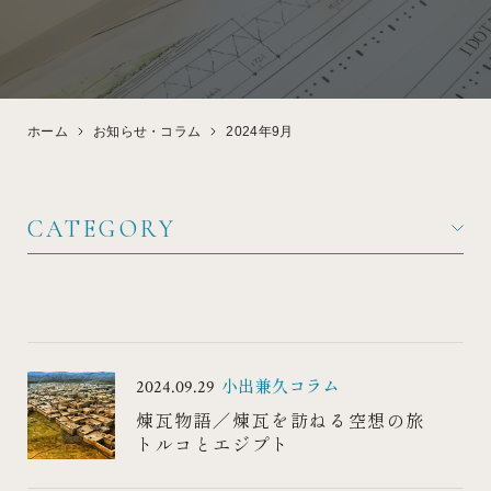
DESIGN
EVENT
デザイン・性能
見学会・イベント情報
ホーム
お知らせ・コラム
2024年9月
CATEGORY
FLOW
FAQ
家づくりの流れ
よくある質問
小出兼久コラム
2024.09.29
煉瓦物語／煉瓦を訪ねる空想の旅
トルコとエジプト
WHITE BRICK
ABOUT
白レンガの家
会社概要